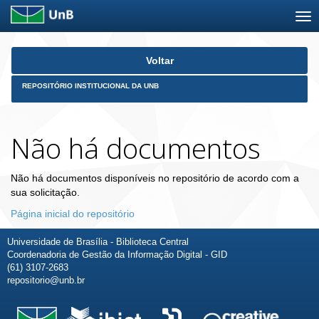
Skip
Voltar
navigation
REPOSITÓRIO INSTITUCIONAL DA UNB
Não há documentos
Não há documentos disponíveis no repositório de acordo com a
sua solicitação.
Página inicial do repositório
Universidade de Brasília - Biblioteca Central
Coordenadoria de Gestão da Informação Digital - GID
(61) 3107-2683
repositorio@unb.br