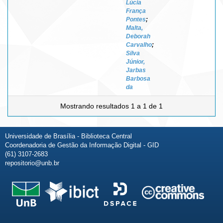
Lúcia
França
Pontes
;
Malta,
Deborah
Carvalho
;
Silva
Júnior,
Jarbas
Barbosa
da
Mostrando resultados 1 a 1 de 1
Universidade de Brasília - Biblioteca Central
Coordenadoria de Gestão da Informação Digital - GID
(61) 3107-2683
repositorio@unb.br