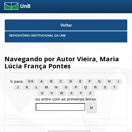
Skip
Voltar
navigation
REPOSITÓRIO INSTITUCIONAL DA UNB
Navegando por Autor Vieira, Maria
Lúcia França Pontes
Ir para:
0-9
A
B
C
D
E
F
G
H
I
J
K
L
M
N
O
P
Q
R
S
T
U
V
W
X
Y
Z
ou entre com as primeiras letras: