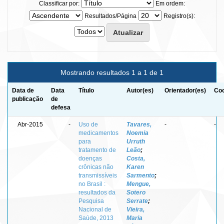
Classificar por:
Em ordem:
Resultados/Página
Registro(s):
Mostrando resultados 1 a 1 de 1
Data de
Data
Título
Autor(es)
Orientador(es)
Coo
publicação
de
defesa
Abr-2015
-
Uso de
Tavares,
-
-
medicamentos
Noemia
para
Urruth
tratamento de
Leão
;
doenças
Costa,
crônicas não
Karen
transmissíveis
Sarmento
;
no Brasil :
Mengue,
resultados da
Sotero
Pesquisa
Serrate
;
Nacional de
Vieira,
Saúde, 2013
Maria