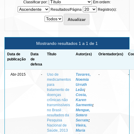
Classificar por:
Em ordem:
Resultados/Página
Registro(s):
Mostrando resultados 1 a 1 de 1
Data de
Data
Título
Autor(es)
Orientador(es)
Coo
publicação
de
defesa
Abr-2015
-
Uso de
Tavares,
-
-
medicamentos
Noemia
para
Urruth
tratamento de
Leão
;
doenças
Costa,
crônicas não
Karen
transmissíveis
Sarmento
;
no Brasil :
Mengue,
resultados da
Sotero
Pesquisa
Serrate
;
Nacional de
Vieira,
Saúde, 2013
Maria