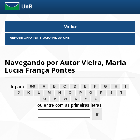
Skip
Voltar
navigation
REPOSITÓRIO INSTITUCIONAL DA UNB
Navegando por Autor Vieira, Maria
Lúcia França Pontes
Ir para:
0-9
A
B
C
D
E
F
G
H
I
J
K
L
M
N
O
P
Q
R
S
T
U
V
W
X
Y
Z
ou entre com as primeiras letras: