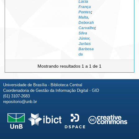
Lúcia
França
Pontes
;
Malta,
Deborah
Carvalho
;
Silva
Júnior,
Jarbas
Barbosa
da
Mostrando resultados 1 a 1 de 1
Universidade de Brasília - Biblioteca Central
Coordenadoria de Gestão da Informação Digital - GID
(61) 3107-2683
repositorio@unb.br