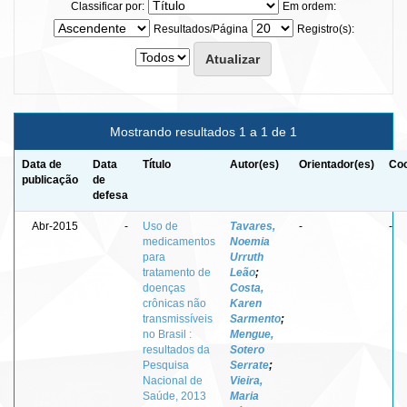
Classificar por:
Em ordem:
Resultados/Página
Registro(s):
Mostrando resultados 1 a 1 de 1
Data de
Data
Título
Autor(es)
Orientador(es)
Coo
publicação
de
defesa
Abr-2015
-
Uso de
Tavares,
-
-
medicamentos
Noemia
para
Urruth
tratamento de
Leão
;
doenças
Costa,
crônicas não
Karen
transmissíveis
Sarmento
;
no Brasil :
Mengue,
resultados da
Sotero
Pesquisa
Serrate
;
Nacional de
Vieira,
Saúde, 2013
Maria