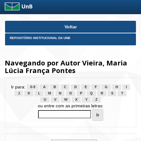
Skip
Voltar
navigation
REPOSITÓRIO INSTITUCIONAL DA UNB
Navegando por Autor Vieira, Maria
Lúcia França Pontes
Ir para:
0-9
A
B
C
D
E
F
G
H
I
J
K
L
M
N
O
P
Q
R
S
T
U
V
W
X
Y
Z
ou entre com as primeiras letras: