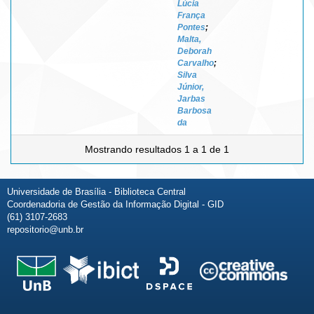
Lúcia
França
Pontes
;
Malta,
Deborah
Carvalho
;
Silva
Júnior,
Jarbas
Barbosa
da
Mostrando resultados 1 a 1 de 1
Universidade de Brasília - Biblioteca Central
Coordenadoria de Gestão da Informação Digital - GID
(61) 3107-2683
repositorio@unb.br