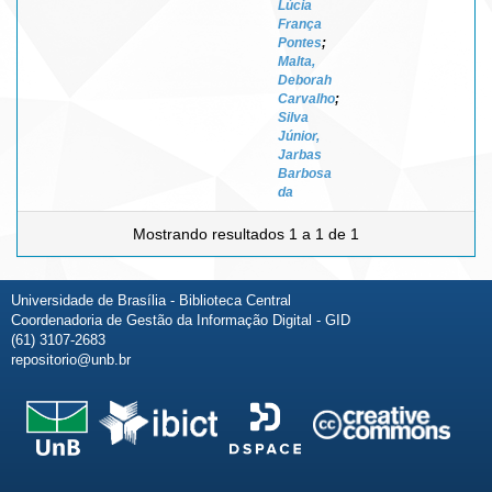
Lúcia
França
Pontes
;
Malta,
Deborah
Carvalho
;
Silva
Júnior,
Jarbas
Barbosa
da
Mostrando resultados 1 a 1 de 1
Universidade de Brasília - Biblioteca Central
Coordenadoria de Gestão da Informação Digital - GID
(61) 3107-2683
repositorio@unb.br