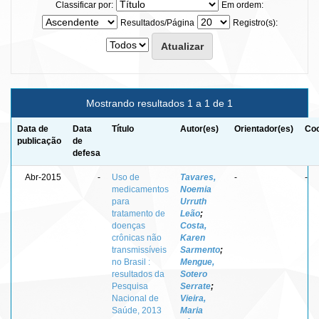
Classificar por:
Em ordem:
Resultados/Página
Registro(s):
Mostrando resultados 1 a 1 de 1
Data de
Data
Título
Autor(es)
Orientador(es)
Coo
publicação
de
defesa
Abr-2015
-
Uso de
Tavares,
-
-
medicamentos
Noemia
para
Urruth
tratamento de
Leão
;
doenças
Costa,
crônicas não
Karen
transmissíveis
Sarmento
;
no Brasil :
Mengue,
resultados da
Sotero
Pesquisa
Serrate
;
Nacional de
Vieira,
Saúde, 2013
Maria