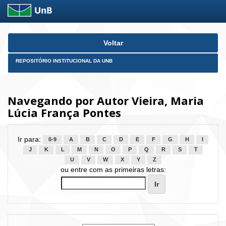
Skip
Voltar
navigation
REPOSITÓRIO INSTITUCIONAL DA UNB
Navegando por Autor Vieira, Maria
Lúcia França Pontes
Ir para:
0-9
A
B
C
D
E
F
G
H
I
J
K
L
M
N
O
P
Q
R
S
T
U
V
W
X
Y
Z
ou entre com as primeiras letras: