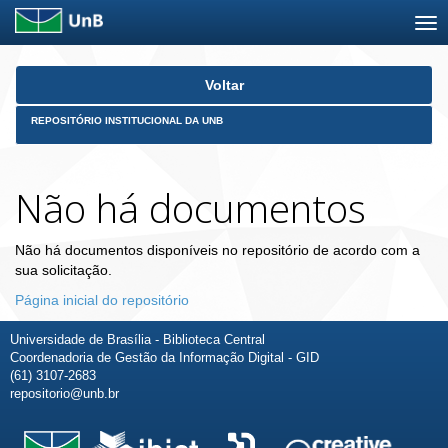
Skip
Voltar
navigation
REPOSITÓRIO INSTITUCIONAL DA UNB
Não há documentos
Não há documentos disponíveis no repositório de acordo com a
sua solicitação.
Página inicial do repositório
Universidade de Brasília - Biblioteca Central
Coordenadoria de Gestão da Informação Digital - GID
(61) 3107-2683
repositorio@unb.br