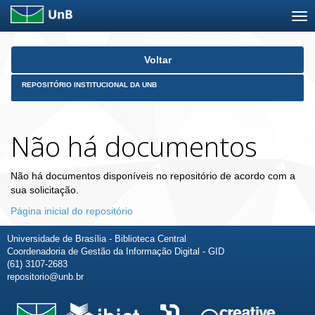
Skip
Voltar
navigation
REPOSITÓRIO INSTITUCIONAL DA UNB
Não há documentos
Não há documentos disponíveis no repositório de acordo com a
sua solicitação.
Página inicial do repositório
Universidade de Brasília - Biblioteca Central
Coordenadoria de Gestão da Informação Digital - GID
(61) 3107-2683
repositorio@unb.br