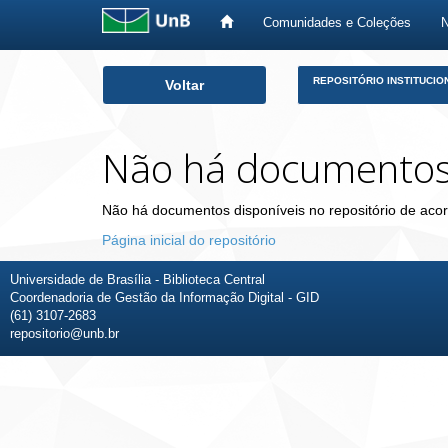
Comunidades e Coleções
Skip
REPOSITÓRIO INSTITUCIO
Voltar
navigation
Não há documento
Não há documentos disponíveis no repositório de acor
Página inicial do repositório
Universidade de Brasília - Biblioteca Central
Coordenadoria de Gestão da Informação Digital - GID
(61) 3107-2683
repositorio@unb.br