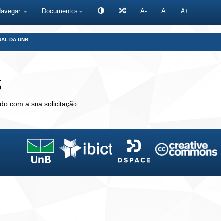
Navegar
Documentos
A-
A
A+
NAL DA UNB
s
do com a sua solicitação.