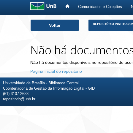
Comunidades e Coleções
Skip
REPOSITÓRIO INSTITUCIO
Voltar
navigation
Não há documento
Não há documentos disponíveis no repositório de acor
Página inicial do repositório
Universidade de Brasília - Biblioteca Central
Coordenadoria de Gestão da Informação Digital - GID
(61) 3107-2683
repositorio@unb.br