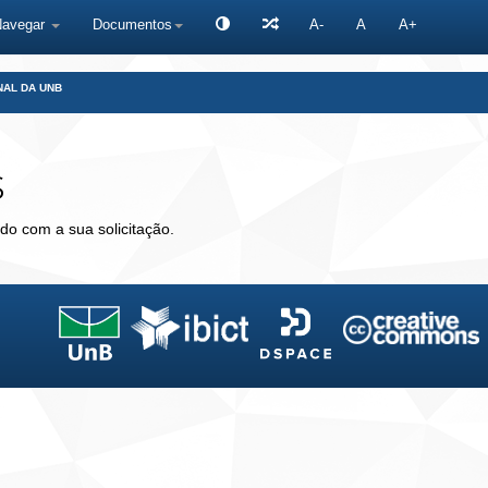
Navegar
Documentos
A-
A
A+
NAL DA UNB
s
do com a sua solicitação.