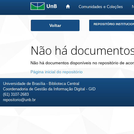
Comunidades e Coleções
Skip
REPOSITÓRIO INSTITUCIO
Voltar
navigation
Não há documento
Não há documentos disponíveis no repositório de acor
Página inicial do repositório
Universidade de Brasília - Biblioteca Central
Coordenadoria de Gestão da Informação Digital - GID
(61) 3107-2683
repositorio@unb.br