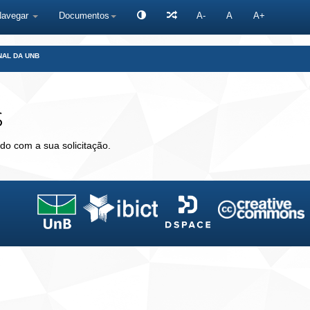
Navegar
Documentos
A-
A
A+
NAL DA UNB
s
do com a sua solicitação.