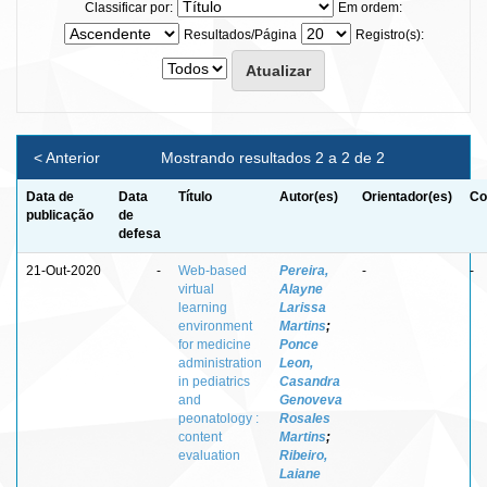
Classificar por:
Em ordem:
Resultados/Página
Registro(s):
< Anterior
Mostrando resultados 2 a 2 de 2
Data de
Data
Título
Autor(es)
Orientador(es)
Co
publicação
de
defesa
21-Out-2020
-
Web-based
Pereira,
-
-
virtual
Alayne
learning
Larissa
environment
Martins
;
for medicine
Ponce
administration
Leon,
in pediatrics
Casandra
and
Genoveva
peonatology :
Rosales
content
Martins
;
evaluation
Ribeiro,
Laiane