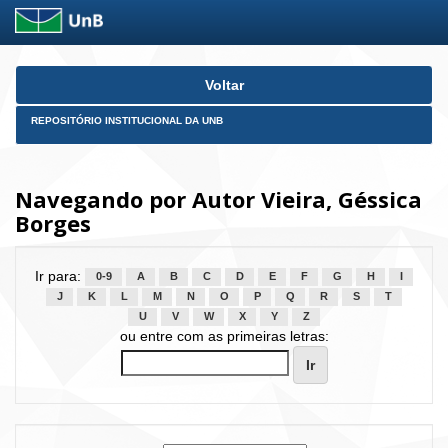
Skip
Voltar
navigation
REPOSITÓRIO INSTITUCIONAL DA UNB
Navegando por Autor Vieira, Géssica
Borges
Ir para:
0-9
A
B
C
D
E
F
G
H
I
J
K
L
M
N
O
P
Q
R
S
T
U
V
W
X
Y
Z
ou entre com as primeiras letras: