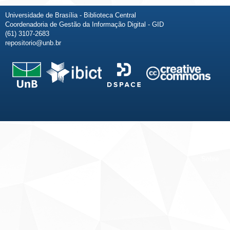
Universidade de Brasília - Biblioteca Central
Coordenadoria de Gestão da Informação Digital - GID
(61) 3107-2683
repositorio@unb.br
Fale conosco
Sobre