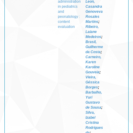
administration
Leon,
in pediatrics
Casandra
and
Genoveva
peonatology :
Rosales
content
Martins
;
evaluation
Ribeiro,
Laiane
Medeiros
;
Brasil,
Guilherme
da Costa
;
Carneiro,
Karen
Karoline
Gouveia
;
Vieira,
Géssica
Borges
;
Barbalho,
Yuri
Gustavo
de Sousa
;
Silva,
Izabel
Cristina
Rodrigues
da
;