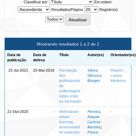
Classificar por:
Em ordem:
Resultados/Página
Registro(s):
Mostrando resultados 1 a 2 de 2
Data de
Data de
Título
Autor(es)
Orientador(es)
publicação
defesa
15-Jul-2021
25-Mai-2018
Percepção
Vieira,
Ribeiro,
dos
Géssica
Laiane
profissionais
Borges
Medeiros
de
enfermagem
sobre a dor
na vacinação
21-Out-2020
-
Web-based
Pereira,
-
virtual
Alayne
learning
Larissa
environment
Martins
;
for medicine
Ponce