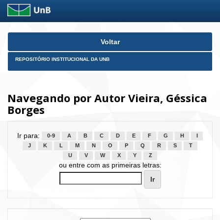
Skip
Voltar
navigation
REPOSITÓRIO INSTITUCIONAL DA UNB
Navegando por Autor Vieira, Géssica
Borges
Ir para:
0-9
A
B
C
D
E
F
G
H
I
J
K
L
M
N
O
P
Q
R
S
T
U
V
W
X
Y
Z
ou entre com as primeiras letras: