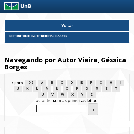
Skip
Voltar
navigation
REPOSITÓRIO INSTITUCIONAL DA UNB
Navegando por Autor Vieira, Géssica
Borges
Ir para:
0-9
A
B
C
D
E
F
G
H
I
J
K
L
M
N
O
P
Q
R
S
T
U
V
W
X
Y
Z
ou entre com as primeiras letras: