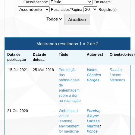
Classificar por:
Em ordem:
Resultados/Página
Registro(s):
Mostrando resultados 1 a 2 de 2
Data de
Data de
Título
Autor(es)
Orientador(es)
publicação
defesa
15-Jul-2021
25-Mai-2018
Percepção
Vieira,
Ribeiro,
dos
Géssica
Laiane
profissionais
Borges
Medeiros
de
enfermagem
sobre a dor
na vacinação
21-Out-2020
-
Web-based
Pereira,
-
virtual
Alayne
learning
Larissa
environment
Martins
;
for medicine
Ponce