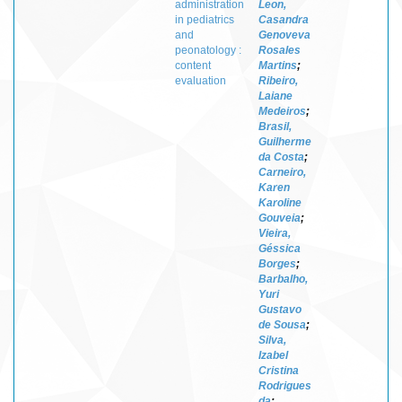
administration
Leon,
in pediatrics
Casandra
and
Genoveva
peonatology :
Rosales
content
Martins
;
evaluation
Ribeiro,
Laiane
Medeiros
;
Brasil,
Guilherme
da Costa
;
Carneiro,
Karen
Karoline
Gouveia
;
Vieira,
Géssica
Borges
;
Barbalho,
Yuri
Gustavo
de Sousa
;
Silva,
Izabel
Cristina
Rodrigues
da
;