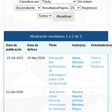
Classificar por:
Em ordem:
Resultados/Página
Registro(s):
Mostrando resultados 1 a 2 de 2
Data de
Data de
Título
Autor(es)
Orientador(es)
publicação
defesa
15-Jul-2021
25-Mai-2018
Percepção
Vieira,
Ribeiro,
dos
Géssica
Laiane
profissionais
Borges
Medeiros
de
enfermagem
sobre a dor
na vacinação
21-Out-2020
-
Web-based
Pereira,
-
virtual
Alayne
learning
Larissa
environment
Martins
;
for medicine
Ponce