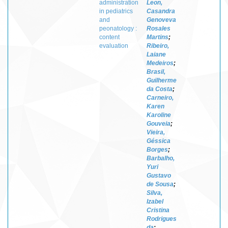
administration
Leon,
in pediatrics
Casandra
and
Genoveva
peonatology :
Rosales
content
Martins
;
evaluation
Ribeiro,
Laiane
Medeiros
;
Brasil,
Guilherme
da Costa
;
Carneiro,
Karen
Karoline
Gouveia
;
Vieira,
Géssica
Borges
;
Barbalho,
Yuri
Gustavo
de Sousa
;
Silva,
Izabel
Cristina
Rodrigues
da
;