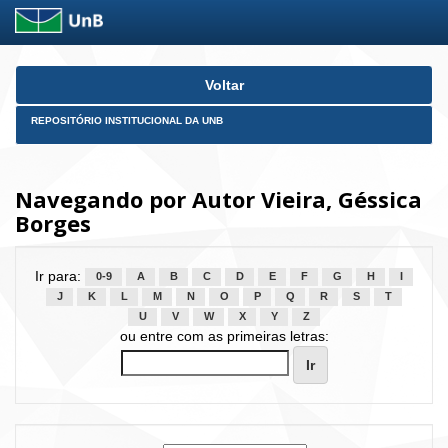
Skip
Voltar
navigation
REPOSITÓRIO INSTITUCIONAL DA UNB
Navegando por Autor Vieira, Géssica
Borges
Ir para:
0-9
A
B
C
D
E
F
G
H
I
J
K
L
M
N
O
P
Q
R
S
T
U
V
W
X
Y
Z
ou entre com as primeiras letras: