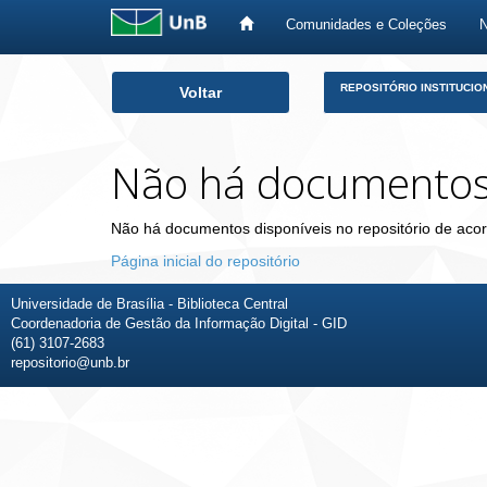
Comunidades e Coleções
Skip
REPOSITÓRIO INSTITUCIO
Voltar
navigation
Não há documento
Não há documentos disponíveis no repositório de acor
Página inicial do repositório
Universidade de Brasília - Biblioteca Central
Coordenadoria de Gestão da Informação Digital - GID
(61) 3107-2683
repositorio@unb.br