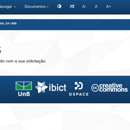
Navegar
Documentos
A-
A
A+
NAL DA UNB
s
do com a sua solicitação.