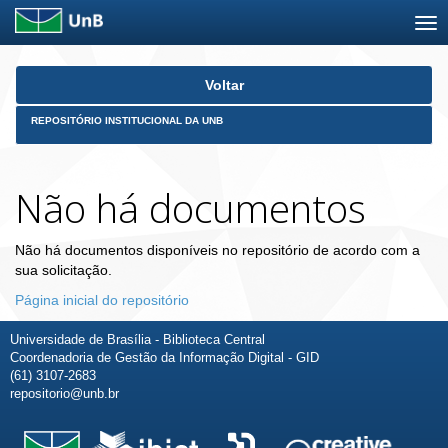
Skip
Voltar
navigation
REPOSITÓRIO INSTITUCIONAL DA UNB
Não há documentos
Não há documentos disponíveis no repositório de acordo com a
sua solicitação.
Página inicial do repositório
Universidade de Brasília - Biblioteca Central
Coordenadoria de Gestão da Informação Digital - GID
(61) 3107-2683
repositorio@unb.br