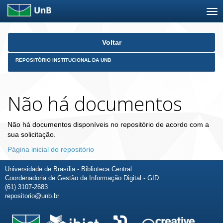
Skip
Voltar
navigation
REPOSITÓRIO INSTITUCIONAL DA UNB
Não há documentos
Não há documentos disponíveis no repositório de acordo com a
sua solicitação.
Página inicial do repositório
Universidade de Brasília - Biblioteca Central
Coordenadoria de Gestão da Informação Digital - GID
(61) 3107-2683
repositorio@unb.br