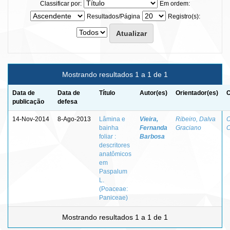
Classificar por:
Em ordem:
Resultados/Página
Registro(s):
Mostrando resultados 1 a 1 de 1
Data de
Data de
Título
Autor(es)
Orientador(es)
C
publicação
defesa
14-Nov-2014
8-Ago-2013
Lâmina e
Vieira,
Ribeiro, Dalva
O
bainha
Fernanda
Graciano
C
foliar :
Barbosa
descritores
anatômicos
em
Paspalum
L.
(Poaceae:
Paniceae)
Mostrando resultados 1 a 1 de 1