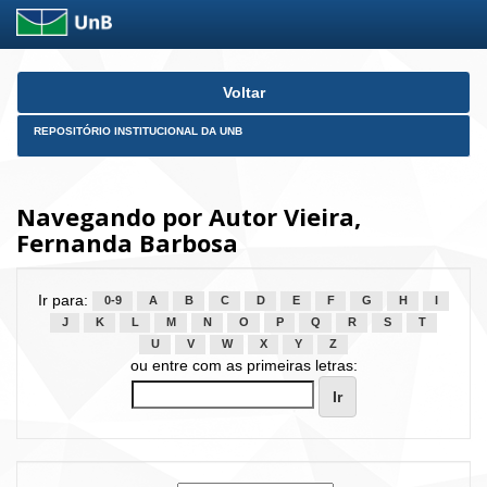
Skip
Voltar
navigation
REPOSITÓRIO INSTITUCIONAL DA UNB
Navegando por Autor Vieira,
Fernanda Barbosa
Ir para:
0-9
A
B
C
D
E
F
G
H
I
J
K
L
M
N
O
P
Q
R
S
T
U
V
W
X
Y
Z
ou entre com as primeiras letras: