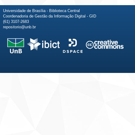
Universidade de Brasília - Biblioteca Central
Coordenadoria de Gestão da Informação Digital - GID
(61) 3107-2683
repositorio@unb.br
Fale conosco
Sobre