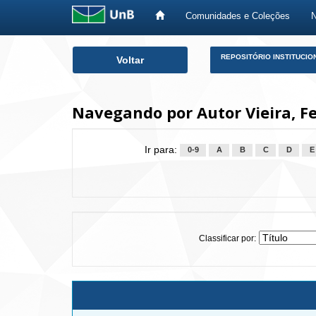
Comunidades e Coleções
Skip
REPOSITÓRIO INSTITUCIO
Voltar
navigation
Navegando por Autor Vieira, 
Ir para:
0-9
A
B
C
D
E
Classificar por: