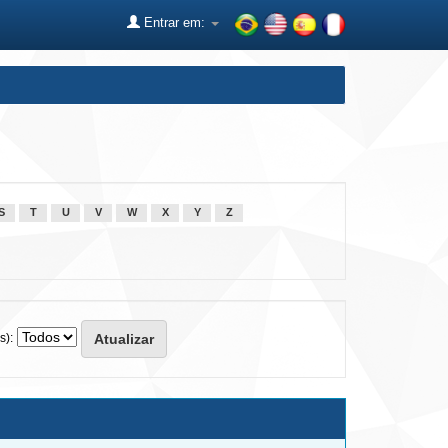
Entrar em:
S
T
U
V
W
X
Y
Z
s):