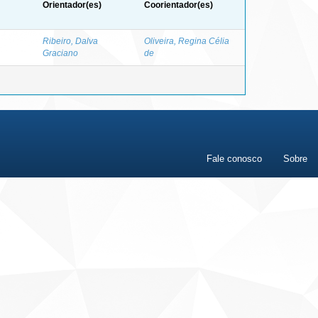
Orientador(es)
Coorientador(es)
Ribeiro, Dalva
Oliveira, Regina Célia
Graciano
de
Fale conosco
Sobre