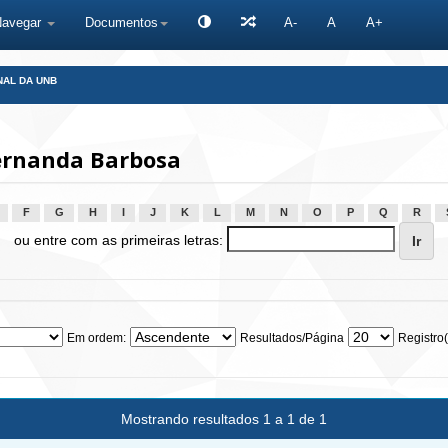
Navegar
Documentos
A-
A
A+
NAL DA UNB
Fernanda Barbosa
F
G
H
I
J
K
L
M
N
O
P
Q
R
ou entre com as primeiras letras:
Em ordem:
Resultados/Página
Registro(
Mostrando resultados 1 a 1 de 1