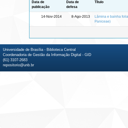
Data de
Data de
Título
publicação
defesa
14-Nov-2014
8-Ago-2013
Lâmina e bainha foli
Paniceae)
Universidade de Brasília - Biblioteca Central
Coordenadoria de Gestão da Informação Digital - GID
(61) 3107-2683
repositorio@unb.br