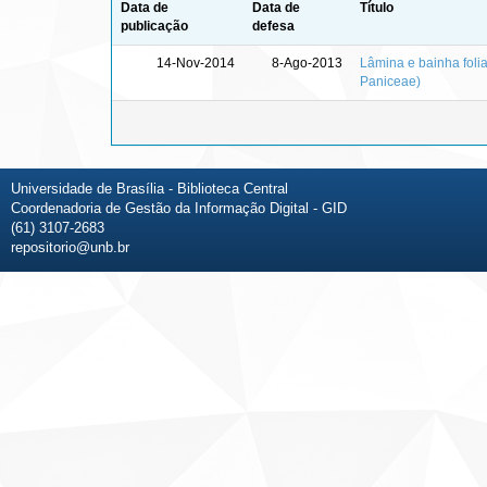
Data de
Data de
Título
publicação
defesa
14-Nov-2014
8-Ago-2013
Lâmina e bainha foli
Paniceae)
Universidade de Brasília - Biblioteca Central
Coordenadoria de Gestão da Informação Digital - GID
(61) 3107-2683
repositorio@unb.br