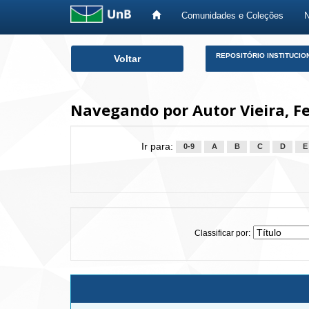
Comunidades e Coleções
Skip
REPOSITÓRIO INSTITUCIO
Voltar
navigation
Navegando por Autor Vieira, 
Ir para:
0-9
A
B
C
D
E
Classificar por: