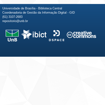
Universidade de Brasília - Biblioteca Central
Coordenadoria de Gestão da Informação Digital - GID
(61) 3107-2683
repositorio@unb.br
Fale conosco
Sobre