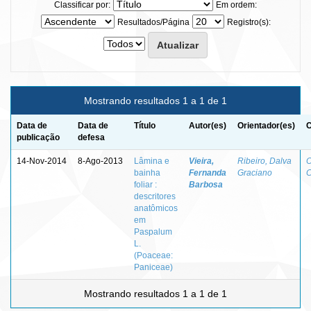
Classificar por:
Em ordem:
Resultados/Página
Registro(s):
Mostrando resultados 1 a 1 de 1
Data de
Data de
Título
Autor(es)
Orientador(es)
C
publicação
defesa
14-Nov-2014
8-Ago-2013
Lâmina e
Vieira,
Ribeiro, Dalva
O
bainha
Fernanda
Graciano
C
foliar :
Barbosa
descritores
anatômicos
em
Paspalum
L.
(Poaceae:
Paniceae)
Mostrando resultados 1 a 1 de 1