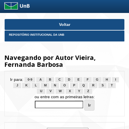
Skip
Voltar
navigation
REPOSITÓRIO INSTITUCIONAL DA UNB
Navegando por Autor Vieira,
Fernanda Barbosa
Ir para:
0-9
A
B
C
D
E
F
G
H
I
J
K
L
M
N
O
P
Q
R
S
T
U
V
W
X
Y
Z
ou entre com as primeiras letras: