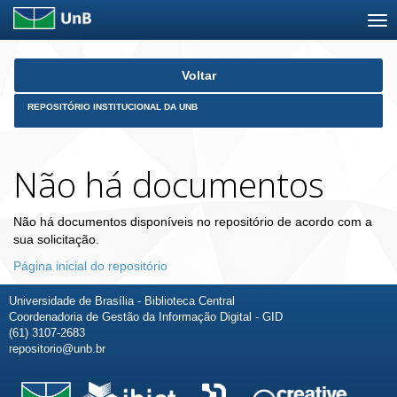
Skip
Voltar
navigation
REPOSITÓRIO INSTITUCIONAL DA UNB
Não há documentos
Não há documentos disponíveis no repositório de acordo com a
sua solicitação.
Página inicial do repositório
Universidade de Brasília - Biblioteca Central
Coordenadoria de Gestão da Informação Digital - GID
(61) 3107-2683
repositorio@unb.br