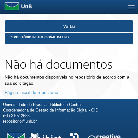
Skip
Voltar
navigation
REPOSITÓRIO INSTITUCIONAL DA UNB
Não há documentos
Não há documentos disponíveis no repositório de acordo com a
sua solicitação.
Página inicial do repositório
Universidade de Brasília - Biblioteca Central
Coordenadoria de Gestão da Informação Digital - GID
(61) 3107-2683
repositorio@unb.br