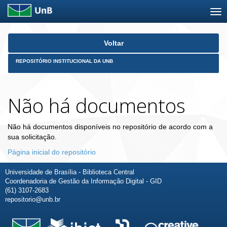
Skip
Voltar
navigation
REPOSITÓRIO INSTITUCIONAL DA UNB
Não há documentos
Não há documentos disponíveis no repositório de acordo com a
sua solicitação.
Página inicial do repositório
Universidade de Brasília - Biblioteca Central
Coordenadoria de Gestão da Informação Digital - GID
(61) 3107-2683
repositorio@unb.br