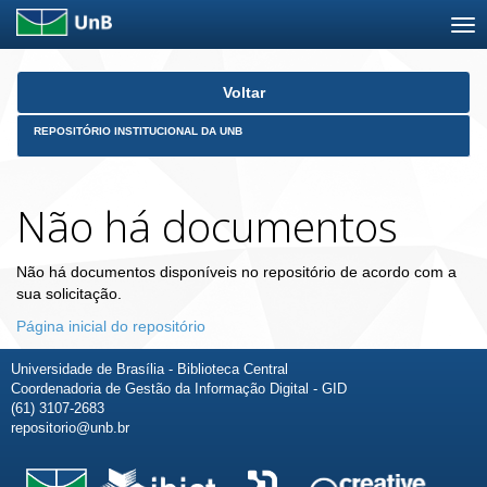
Skip
Voltar
navigation
REPOSITÓRIO INSTITUCIONAL DA UNB
Não há documentos
Não há documentos disponíveis no repositório de acordo com a
sua solicitação.
Página inicial do repositório
Universidade de Brasília - Biblioteca Central
Coordenadoria de Gestão da Informação Digital - GID
(61) 3107-2683
repositorio@unb.br