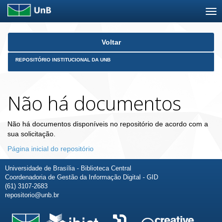
Skip
Voltar
navigation
REPOSITÓRIO INSTITUCIONAL DA UNB
Não há documentos
Não há documentos disponíveis no repositório de acordo com a
sua solicitação.
Página inicial do repositório
Universidade de Brasília - Biblioteca Central
Coordenadoria de Gestão da Informação Digital - GID
(61) 3107-2683
repositorio@unb.br