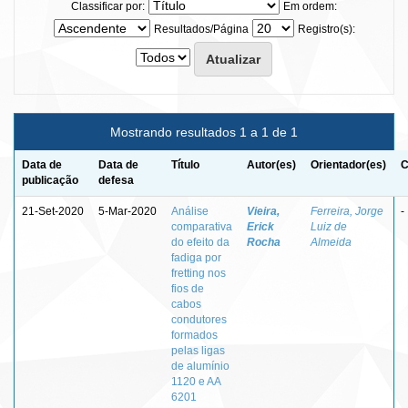
Classificar por:
Em ordem:
Resultados/Página
Registro(s):
Mostrando resultados 1 a 1 de 1
Data de
Data de
Título
Autor(es)
Orientador(es)
C
publicação
defesa
21-Set-2020
5-Mar-2020
Análise
Vieira,
Ferreira, Jorge
-
comparativa
Erick
Luiz de
do efeito da
Rocha
Almeida
fadiga por
fretting nos
fios de
cabos
condutores
formados
pelas ligas
de alumínio
1120 e AA
6201