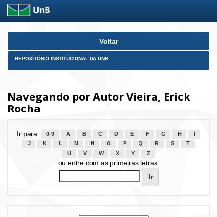
Skip
Voltar
navigation
REPOSITÓRIO INSTITUCIONAL DA UNB
Navegando por Autor Vieira, Erick
Rocha
Ir para:
0-9
A
B
C
D
E
F
G
H
I
J
K
L
M
N
O
P
Q
R
S
T
U
V
W
X
Y
Z
ou entre com as primeiras letras: