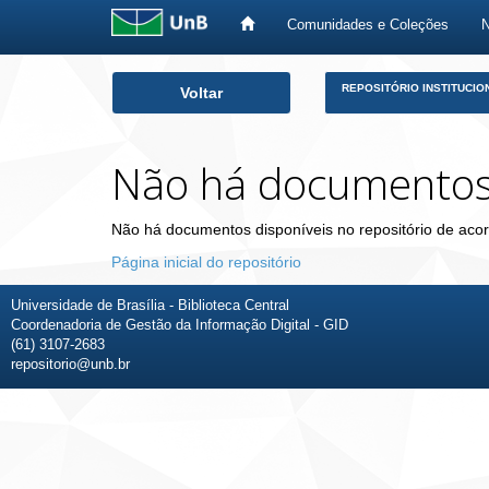
Comunidades e Coleções
Skip
REPOSITÓRIO INSTITUCIO
Voltar
navigation
Não há documento
Não há documentos disponíveis no repositório de acor
Página inicial do repositório
Universidade de Brasília - Biblioteca Central
Coordenadoria de Gestão da Informação Digital - GID
(61) 3107-2683
repositorio@unb.br