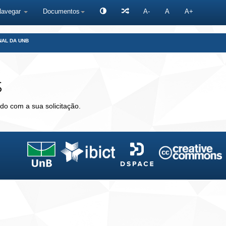
Navegar
Documentos
A-
A
A+
NAL DA UNB
s
do com a sua solicitação.