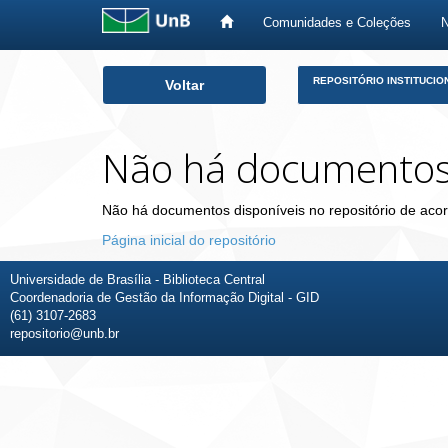
Comunidades e Coleções
Skip
REPOSITÓRIO INSTITUCIO
Voltar
navigation
Não há documento
Não há documentos disponíveis no repositório de acor
Página inicial do repositório
Universidade de Brasília - Biblioteca Central
Coordenadoria de Gestão da Informação Digital - GID
(61) 3107-2683
repositorio@unb.br