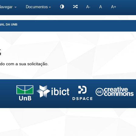
Navegar
Documentos
A-
A
A+
NAL DA UNB
s
do com a sua solicitação.