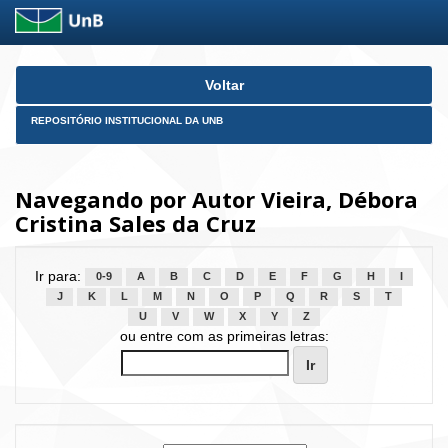
Skip
Voltar
navigation
REPOSITÓRIO INSTITUCIONAL DA UNB
Navegando por Autor Vieira, Débora
Cristina Sales da Cruz
Ir para:
0-9
A
B
C
D
E
F
G
H
I
J
K
L
M
N
O
P
Q
R
S
T
U
V
W
X
Y
Z
ou entre com as primeiras letras: