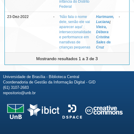
infância do Distrito
Federal
23-Dez-2022
-
‘Não fala o nome
Hartmann,
-
dele, senão ele vai
Luciana
;
aparecer aqui’ :
Vieira,
interseccionalidade
Débora
e performance em
Cristina
narrativas de
Sales da
crianças pequenas
Cruz
Mostrando resultados 1 a 3 de 3
Universidade de Brasília - Biblioteca Central
Coordenadoria de Gestão da Informação Digital - GID
(61) 3107-2683
repositorio@unb.br