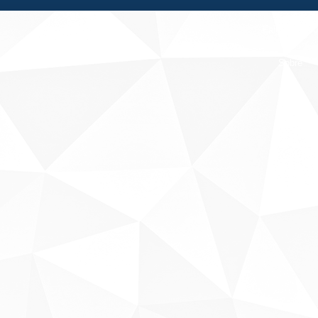
Fale conosco
Sobre