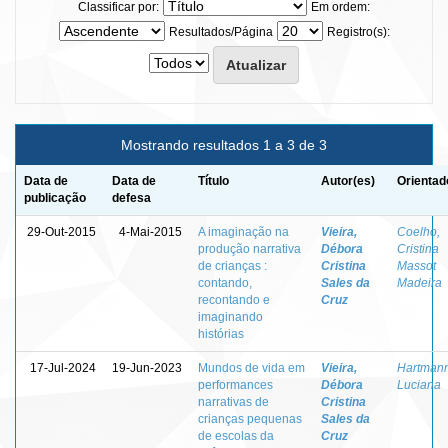
Classificar por:
Em ordem:
Resultados/Página
Registro(s):
Mostrando resultados 1 a 3 de 3
Data de
Data de
Título
Autor(es)
Orientad
publicação
defesa
29-Out-2015
4-Mai-2015
A imaginação na
Vieira,
Coelho,
produção narrativa
Débora
Cristina
de crianças :
Cristina
Massot
contando,
Sales da
Madeira
recontando e
Cruz
imaginando
histórias
17-Jul-2024
19-Jun-2023
Mundos de vida em
Vieira,
Hartmann
performances
Débora
Luciana
narrativas de
Cristina
crianças pequenas
Sales da
de escolas da
Cruz