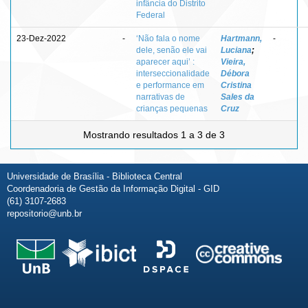
infância do Distrito
Federal
23-Dez-2022
-
‘Não fala o nome
Hartmann,
-
dele, senão ele vai
Luciana
;
aparecer aqui’ :
Vieira,
interseccionalidade
Débora
e performance em
Cristina
narrativas de
Sales da
crianças pequenas
Cruz
Mostrando resultados 1 a 3 de 3
Universidade de Brasília - Biblioteca Central
Coordenadoria de Gestão da Informação Digital - GID
(61) 3107-2683
repositorio@unb.br