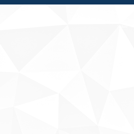
Fale conosco
Sobre