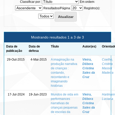
Classificar por:
Em ordem:
Resultados/Página
Registro(s):
Mostrando resultados 1 a 3 de 3
Data de
Data de
Título
Autor(es)
Orientad
publicação
defesa
29-Out-2015
4-Mai-2015
A imaginação na
Vieira,
Coelho,
produção narrativa
Débora
Cristina
de crianças :
Cristina
Massot
contando,
Sales da
Madeira
recontando e
Cruz
imaginando
histórias
17-Jul-2024
19-Jun-2023
Mundos de vida em
Vieira,
Hartmann
performances
Débora
Luciana
narrativas de
Cristina
crianças pequenas
Sales da
de escolas da
Cruz