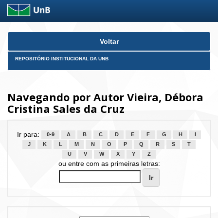
Skip
Voltar
navigation
REPOSITÓRIO INSTITUCIONAL DA UNB
Navegando por Autor Vieira, Débora
Cristina Sales da Cruz
Ir para:
0-9
A
B
C
D
E
F
G
H
I
J
K
L
M
N
O
P
Q
R
S
T
U
V
W
X
Y
Z
ou entre com as primeiras letras: