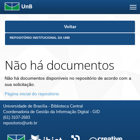
Skip
Voltar
navigation
REPOSITÓRIO INSTITUCIONAL DA UNB
Não há documentos
Não há documentos disponíveis no repositório de acordo com a
sua solicitação.
Página inicial do repositório
Universidade de Brasília - Biblioteca Central
Coordenadoria de Gestão da Informação Digital - GID
(61) 3107-2683
repositorio@unb.br