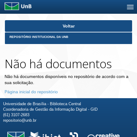
Skip
Voltar
navigation
REPOSITÓRIO INSTITUCIONAL DA UNB
Não há documentos
Não há documentos disponíveis no repositório de acordo com a
sua solicitação.
Página inicial do repositório
Universidade de Brasília - Biblioteca Central
Coordenadoria de Gestão da Informação Digital - GID
(61) 3107-2683
repositorio@unb.br