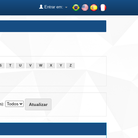
Entrar em:
S
T
U
V
W
X
Y
Z
s):