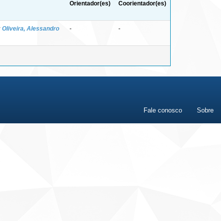
Orientador(es)
Coorientador(es)
;
Oliveira, Alessandro
-
-
Fale conosco
Sobre