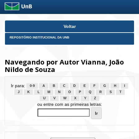
Skip
Voltar
navigation
REPOSITÓRIO INSTITUCIONAL DA UNB
Navegando por Autor Vianna, João
Nildo de Souza
Ir para:
0-9
A
B
C
D
E
F
G
H
I
J
K
L
M
N
O
P
Q
R
S
T
U
V
W
X
Y
Z
ou entre com as primeiras letras: