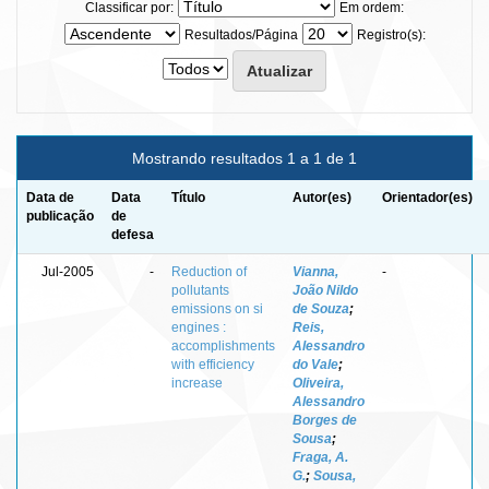
Classificar por:
Em ordem:
Resultados/Página
Registro(s):
Mostrando resultados 1 a 1 de 1
Data de
Data
Título
Autor(es)
Orientador(es)
publicação
de
defesa
Jul-2005
-
Reduction of
Vianna,
-
pollutants
João Nildo
emissions on si
de Souza
;
engines :
Reis,
accomplishments
Alessandro
with efficiency
do Vale
;
increase
Oliveira,
Alessandro
Borges de
Sousa
;
Fraga, A.
G.
;
Sousa,