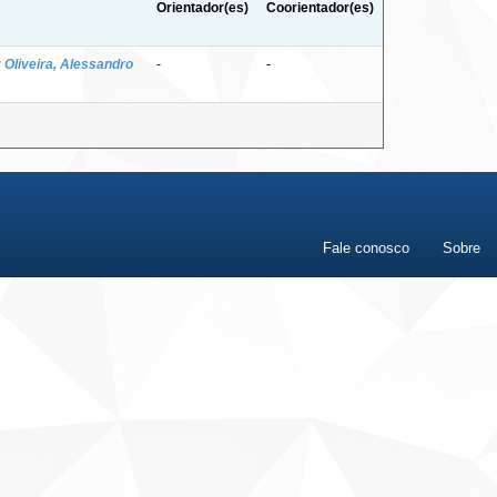
Orientador(es)
Coorientador(es)
;
Oliveira, Alessandro
-
-
Fale conosco
Sobre