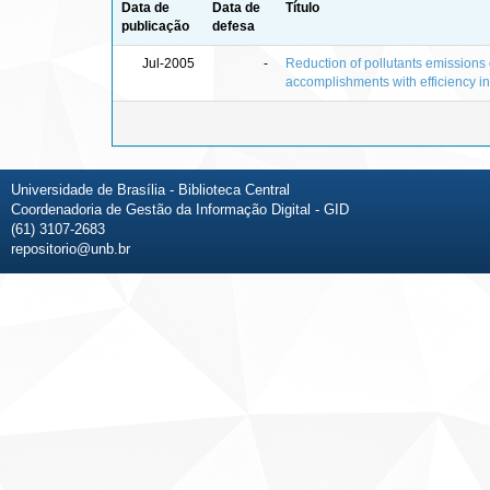
Data de
Data de
Título
publicação
defesa
Jul-2005
-
Reduction of pollutants emissions 
accomplishments with efficiency i
Universidade de Brasília - Biblioteca Central
Coordenadoria de Gestão da Informação Digital - GID
(61) 3107-2683
repositorio@unb.br