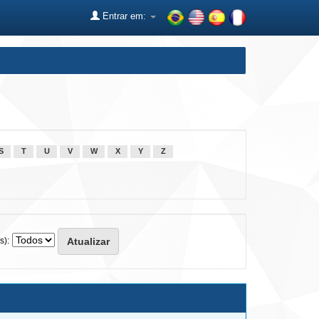
Entrar em:
S
T
U
V
W
X
Y
Z
s):