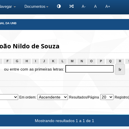
Navegar
Documentos
A-
A
A+
NAL DA UNB
oão Nildo de Souza
F
G
H
I
J
K
L
M
N
O
P
Q
R
ou entre com as primeiras letras:
Em ordem:
Resultados/Página
Registro(
Mostrando resultados 1 a 1 de 1