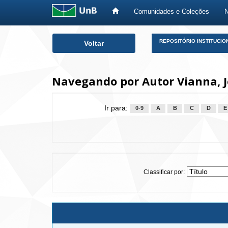
Comunidades e Coleções
Skip
REPOSITÓRIO INSTITUCIO
Voltar
navigation
Navegando por Autor Vianna, J
Ir para:
0-9
A
B
C
D
E
Classificar por: