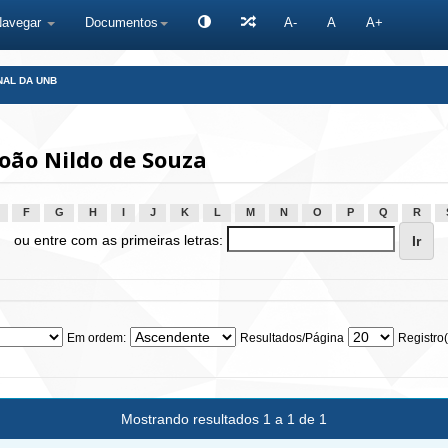
Navegar
Documentos
A-
A
A+
NAL DA UNB
oão Nildo de Souza
F
G
H
I
J
K
L
M
N
O
P
Q
R
ou entre com as primeiras letras:
Em ordem:
Resultados/Página
Registro(
Mostrando resultados 1 a 1 de 1