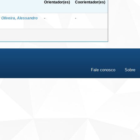
Orientador(es)
Coorientador(es)
;
Oliveira, Alessandro
-
-
Fale conosco
Sobre