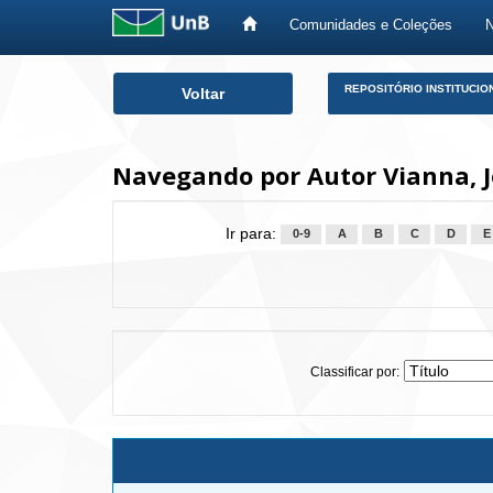
Comunidades e Coleções
Skip
REPOSITÓRIO INSTITUCIO
Voltar
navigation
Navegando por Autor Vianna, J
Ir para:
0-9
A
B
C
D
E
Classificar por: