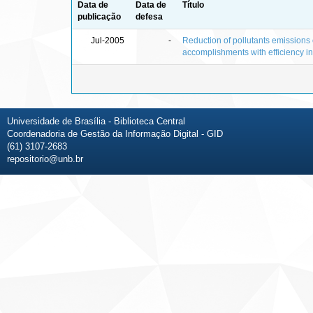
Data de
Data de
Título
publicação
defesa
Jul-2005
-
Reduction of pollutants emissions 
accomplishments with efficiency i
Universidade de Brasília - Biblioteca Central
Coordenadoria de Gestão da Informação Digital - GID
(61) 3107-2683
repositorio@unb.br