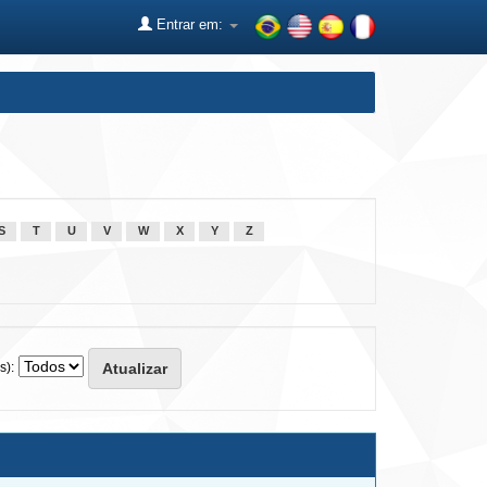
Entrar em:
S
T
U
V
W
X
Y
Z
s):