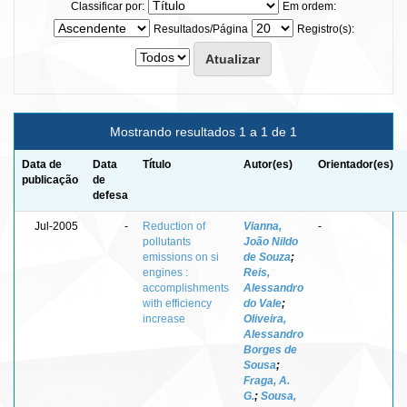
Classificar por:
Em ordem:
Resultados/Página
Registro(s):
Mostrando resultados 1 a 1 de 1
Data de
Data
Título
Autor(es)
Orientador(es)
publicação
de
defesa
Jul-2005
-
Reduction of
Vianna,
-
pollutants
João Nildo
emissions on si
de Souza
;
engines :
Reis,
accomplishments
Alessandro
with efficiency
do Vale
;
increase
Oliveira,
Alessandro
Borges de
Sousa
;
Fraga, A.
G.
;
Sousa,