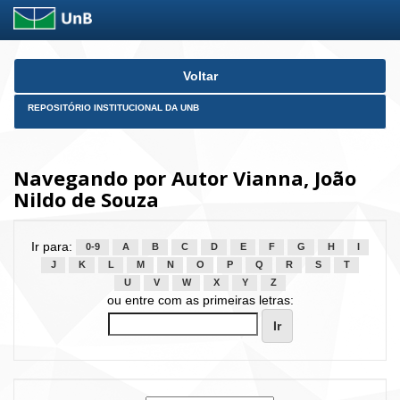
Skip
Voltar
navigation
REPOSITÓRIO INSTITUCIONAL DA UNB
Navegando por Autor Vianna, João
Nildo de Souza
Ir para:
0-9
A
B
C
D
E
F
G
H
I
J
K
L
M
N
O
P
Q
R
S
T
U
V
W
X
Y
Z
ou entre com as primeiras letras: