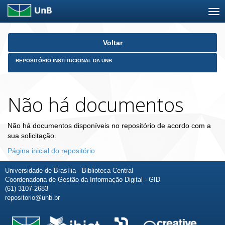
Skip
Voltar
navigation
REPOSITÓRIO INSTITUCIONAL DA UNB
Não há documentos
Não há documentos disponíveis no repositório de acordo com a
sua solicitação.
Página inicial do repositório
Universidade de Brasília - Biblioteca Central
Coordenadoria de Gestão da Informação Digital - GID
(61) 3107-2683
repositorio@unb.br