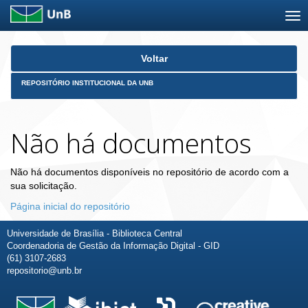
Skip
Voltar
navigation
REPOSITÓRIO INSTITUCIONAL DA UNB
Não há documentos
Não há documentos disponíveis no repositório de acordo com a
sua solicitação.
Página inicial do repositório
Universidade de Brasília - Biblioteca Central
Coordenadoria de Gestão da Informação Digital - GID
(61) 3107-2683
repositorio@unb.br