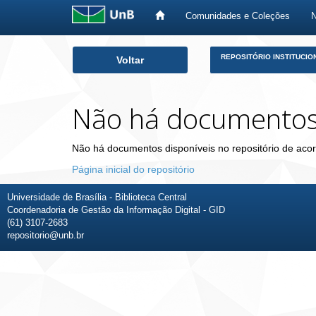
Comunidades e Coleções
Skip
REPOSITÓRIO INSTITUCIO
Voltar
navigation
Não há documento
Não há documentos disponíveis no repositório de acor
Página inicial do repositório
Universidade de Brasília - Biblioteca Central
Coordenadoria de Gestão da Informação Digital - GID
(61) 3107-2683
repositorio@unb.br