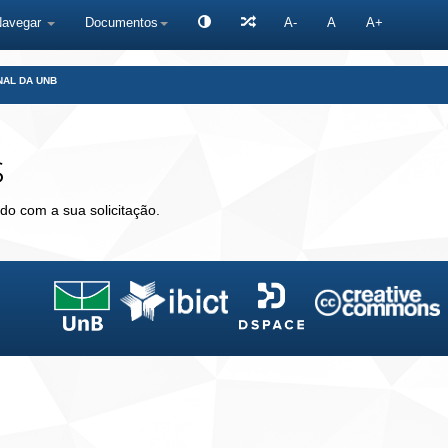
Navegar
Documentos
A-
A
A+
NAL DA UNB
s
do com a sua solicitação.