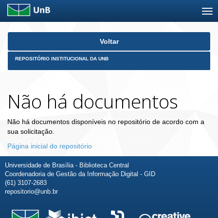
Skip
Voltar
navigation
REPOSITÓRIO INSTITUCIONAL DA UNB
Não há documentos
Não há documentos disponíveis no repositório de acordo com a
sua solicitação.
Página inicial do repositório
Universidade de Brasília - Biblioteca Central
Coordenadoria de Gestão da Informação Digital - GID
(61) 3107-2683
repositorio@unb.br