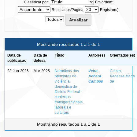
Classificar por:
Em ordem:
Resultados/Página
Registro(s):
Mostrando resultados 1 a 1 de 1
Data de
Data de
Título
Autor(es)
Orientador(es)
publicação
defesa
28-Jan-2026
Mar-2025
Narrativas dos
Veira,
Castro,
ofensores de
Adhara
Vanessa Maria
violência
Campos
de
doméstica do
Distrito Federal :
contextos
transgeracionais,
laborais e
culturais
Mostrando resultados 1 a 1 de 1