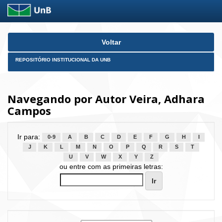
Skip
Voltar
navigation
REPOSITÓRIO INSTITUCIONAL DA UNB
Navegando por Autor Veira, Adhara
Campos
Ir para:
0-9
A
B
C
D
E
F
G
H
I
J
K
L
M
N
O
P
Q
R
S
T
U
V
W
X
Y
Z
ou entre com as primeiras letras: