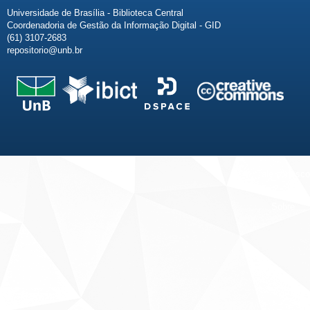
Universidade de Brasília - Biblioteca Central
Coordenadoria de Gestão da Informação Digital - GID
(61) 3107-2683
repositorio@unb.br
Fale conosco
Sobre