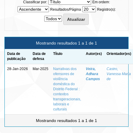
Classificar por:
Em ordem:
Resultados/Página
Registro(s):
Mostrando resultados 1 a 1 de 1
Data de
Data de
Título
Autor(es)
Orientador(es)
publicação
defesa
28-Jan-2026
Mar-2025
Narrativas dos
Veira,
Castro,
ofensores de
Adhara
Vanessa Maria
violência
Campos
de
doméstica do
Distrito Federal :
contextos
transgeracionais,
laborais e
culturais
Mostrando resultados 1 a 1 de 1