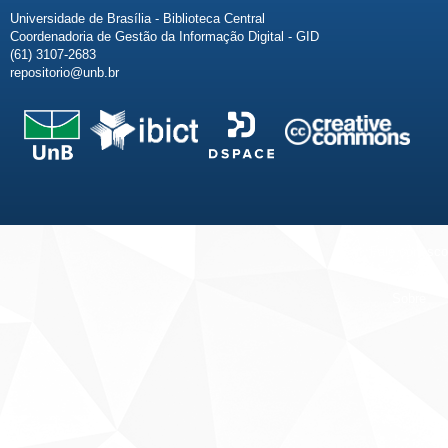
Universidade de Brasília - Biblioteca Central
Coordenadoria de Gestão da Informação Digital - GID
(61) 3107-2683
repositorio@unb.br
Fale conosco
Sobre