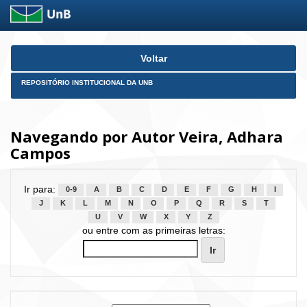
Skip
Voltar
navigation
REPOSITÓRIO INSTITUCIONAL DA UNB
Navegando por Autor Veira, Adhara
Campos
Ir para:
0-9
A
B
C
D
E
F
G
H
I
J
K
L
M
N
O
P
Q
R
S
T
U
V
W
X
Y
Z
ou entre com as primeiras letras: