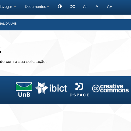
Navegar
Documentos
A-
A
A+
NAL DA UNB
s
do com a sua solicitação.