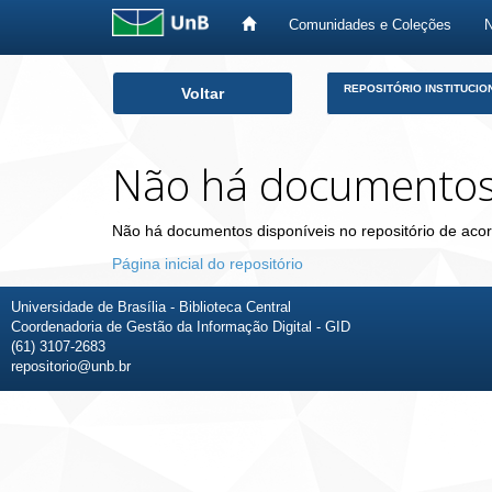
Comunidades e Coleções
Skip
REPOSITÓRIO INSTITUCIO
Voltar
navigation
Não há documento
Não há documentos disponíveis no repositório de acor
Página inicial do repositório
Universidade de Brasília - Biblioteca Central
Coordenadoria de Gestão da Informação Digital - GID
(61) 3107-2683
repositorio@unb.br