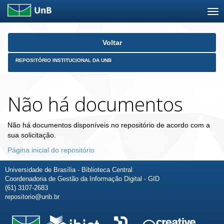
Skip
Voltar
navigation
REPOSITÓRIO INSTITUCIONAL DA UNB
Não há documentos
Não há documentos disponíveis no repositório de acordo com a
sua solicitação.
Página inicial do repositório
Universidade de Brasília - Biblioteca Central
Coordenadoria de Gestão da Informação Digital - GID
(61) 3107-2683
repositorio@unb.br