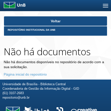
Skip
Voltar
navigation
REPOSITÓRIO INSTITUCIONAL DA UNB
Não há documentos
Não há documentos disponíveis no repositório de acordo com a
sua solicitação.
Página inicial do repositório
Universidade de Brasília - Biblioteca Central
Coordenadoria de Gestão da Informação Digital - GID
(61) 3107-2683
repositorio@unb.br