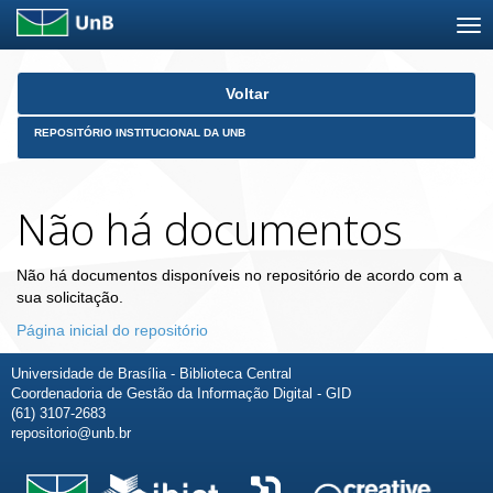
Skip
Voltar
navigation
REPOSITÓRIO INSTITUCIONAL DA UNB
Não há documentos
Não há documentos disponíveis no repositório de acordo com a
sua solicitação.
Página inicial do repositório
Universidade de Brasília - Biblioteca Central
Coordenadoria de Gestão da Informação Digital - GID
(61) 3107-2683
repositorio@unb.br