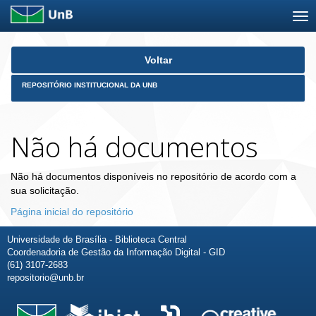
Skip
Voltar
navigation
REPOSITÓRIO INSTITUCIONAL DA UNB
Não há documentos
Não há documentos disponíveis no repositório de acordo com a
sua solicitação.
Página inicial do repositório
Universidade de Brasília - Biblioteca Central
Coordenadoria de Gestão da Informação Digital - GID
(61) 3107-2683
repositorio@unb.br