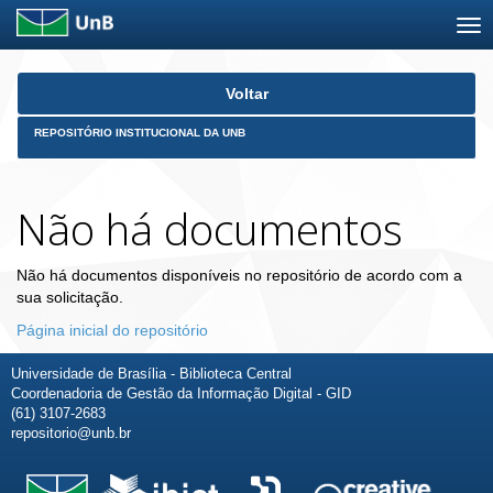
Skip
Voltar
navigation
REPOSITÓRIO INSTITUCIONAL DA UNB
Não há documentos
Não há documentos disponíveis no repositório de acordo com a
sua solicitação.
Página inicial do repositório
Universidade de Brasília - Biblioteca Central
Coordenadoria de Gestão da Informação Digital - GID
(61) 3107-2683
repositorio@unb.br